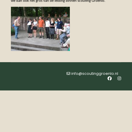
we dan ook het gros van de leiding binnen scouting Groenlo.
info@scoutinggroenlo.nl