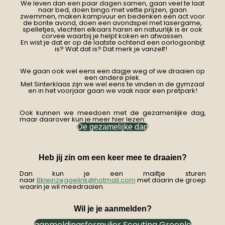
We leven dan een paar dagen samen, gaan veel te laat
naar bed, doen bingo met vette prijzen, gaan
zwemmen, maken kampvuur en bedenken een act voor
de bonte avond, doen een avondspel met lasergame,
spelletjes, vlechten elkaars haren en natuurlijk is er ook
corvee waarbij je helpt koken en afwassen.
En wist je dat er op de laatste ochtend een oorlogsonbijt
is? Wat dat is? Dat merk je vanzelf!
We gaan ook wel eens een dagje weg of we draaien op
een andere plek.
Met Sinterklaas zijn we wel eens te vinden in de gymzaal
en in het voorjaar gaan we vaak naar een pretpark!
Ook kunnen we meedoen met de gezamenlijke dag,
maar daarover kun je meer hier lezen:
De gezamelijke dag
Heb jij zin om een keer mee te draaien?
Dan kun je een mailtje sturen
naar
Bkleinzeggelink@hotmail.com
met daarin de groep
waarin je wil meedraaien.
Wil je je aanmelden?
aanmeldingsformulier Scouting Groenlo