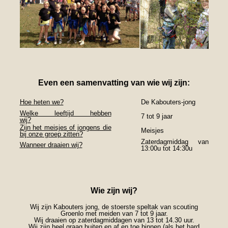
Even een samenvatting van wie wij zijn:
Hoe heten we?
De Kabouters-jong
Welke leeftijd hebben
7 tot 9 jaar
wij?
Zijn het meisjes of jongens die
Meisjes
bij onze groep zitten?
Zaterdagmiddag van
Wanneer draaien wij?
13:00u tot 14:30u
Wie zijn wij?
Wij zijn Kabouters jong, de stoerste speltak van scouting
Groenlo met meiden van 7 tot 9 jaar.
Wij draaien op zaterdagmiddagen van 13 tot 14.30 uur.
Wij zijn heel graag buiten en af en toe binnen (als het hard