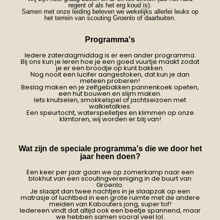
regent of als het erg koud is).
Samen met onze leiding beleven we wekelijks allerlei leuks op
het terrein van scouting Groenlo of daarbuiten.
Programma's
Iedere zaterdagmiddag is er een ander programma.
Bij ons kun je leren hoe je een goed vuurtje maakt zodat
je er een broodje op kunt bakken.
Nog nooit een lucifer aangestoken, dat kun je dan
meteen proberen!
Beslag maken en je zelfgebakken pannenkoek opeten,
een hut bouwen en slijm maken.
Iets knutselen, smokkelspel of jachtseizoen met
walkietalkies.
Een speurtocht, waterspelletjes en klimmen op onze
klimtoren, wij worden er blij van!
Wat zijn de speciale programma's die we door het
jaar heen doen?
Een keer per jaar gaan we op zomerkamp naar een
blokhut van een scoutingvereniging in de buurt van
Groenlo.
Je slaapt dan twee nachtjes in je slaapzak op een
matrasje of luchtbed in een grote ruimte met de andere
meiden van Kabouters jong, super tof!
Iedereen vindt dat altijd ook een beetje spannend, maar
we hebben samen vooral veel lol.